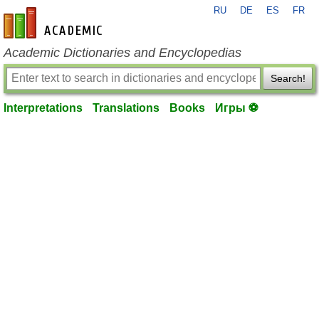
RU
DE
ES
FR
en-academic.com
Academic Dictionaries and Encyclopedias
Search!
Interpretations
Translations
Books
Игры ⚽