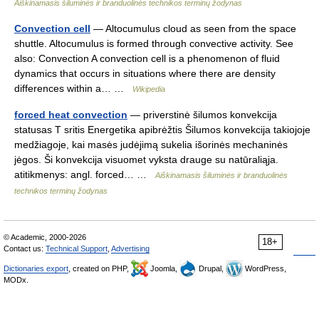
Aiškinamasis šiluminės ir branduolinės technikos terminų žodynas
Convection cell
— Altocumulus cloud as seen from the space
shuttle. Altocumulus is formed through convective activity. See
also: Convection A convection cell is a phenomenon of fluid
dynamics that occurs in situations where there are density
differences within a… …
Wikipedia
forced heat convection
— priverstinė šilumos konvekcija
statusas T sritis Energetika apibrėžtis Šilumos konvekcija takiojoje
medžiagoje, kai masės judėjimą sukelia išorinės mechaninės
jėgos. Ši konvekcija visuomet vyksta drauge su natūraliąja.
atitikmenys: angl. forced… …
Aiškinamasis šiluminės ir branduolinės
technikos terminų žodynas
© Academic, 2000-2026
18+
Contact us:
Technical Support
,
Advertising
Dictionaries export
, created on PHP,
Joomla,
Drupal,
WordPress,
MODx.