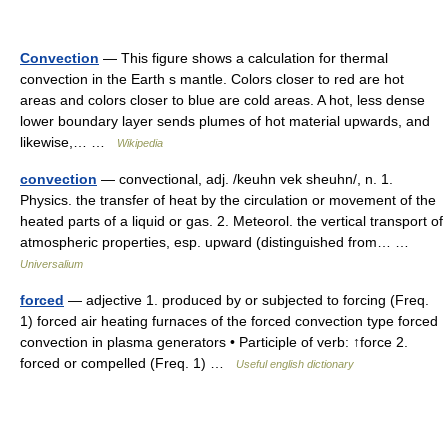
Convection
— This figure shows a calculation for thermal
convection in the Earth s mantle. Colors closer to red are hot
areas and colors closer to blue are cold areas. A hot, less dense
lower boundary layer sends plumes of hot material upwards, and
likewise,… …
Wikipedia
convection
— convectional, adj. /keuhn vek sheuhn/, n. 1.
Physics. the transfer of heat by the circulation or movement of the
heated parts of a liquid or gas. 2. Meteorol. the vertical transport of
atmospheric properties, esp. upward (distinguished from… …
Universalium
forced
— adjective 1. produced by or subjected to forcing (Freq.
1) forced air heating furnaces of the forced convection type forced
convection in plasma generators • Participle of verb: ↑force 2.
forced or compelled (Freq. 1) …
Useful english dictionary