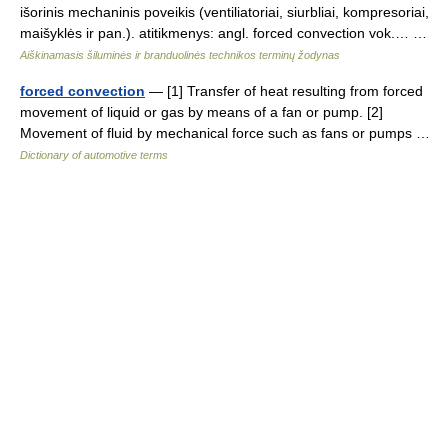
išorinis mechaninis poveikis (ventiliatoriai, siurbliai, kompresoriai,
maišyklės ir pan.). atitikmenys: angl. forced convection vok.… …
Aiškinamasis šiluminės ir branduolinės technikos terminų žodynas
forced convection
— [1] Transfer of heat resulting from forced
movement of liquid or gas by means of a fan or pump. [2]
Movement of fluid by mechanical force such as fans or pumps …
Dictionary of automotive terms