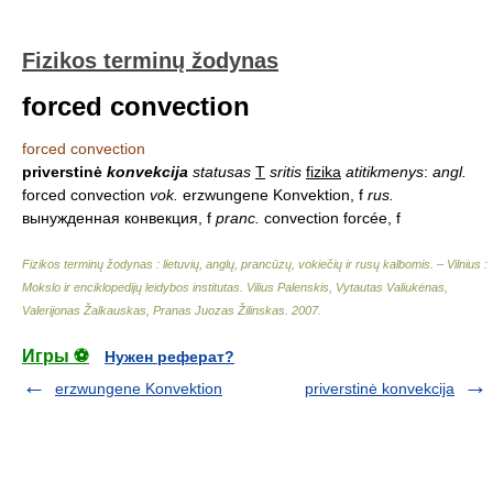
Fizikos terminų žodynas
forced convection
forced convection
priverstinė
konvekcija
statusas
T
sritis
fizika
atitikmenys
:
angl.
forced convection
vok.
erzwungene Konvektion, f
rus.
вынужденная конвекция, f
pranc.
convection forcée, f
Fizikos terminų žodynas : lietuvių, anglų, prancūzų, vokiečių ir rusų kalbomis. – Vilnius :
Mokslo ir enciklopedijų leidybos institutas
.
Vilius Palenskis, Vytautas Valiukėnas,
Valerijonas Žalkauskas, Pranas Juozas Žilinskas
.
2007
.
Игры ⚽
Нужен реферат?
erzwungene Konvektion
priverstinė konvekcija