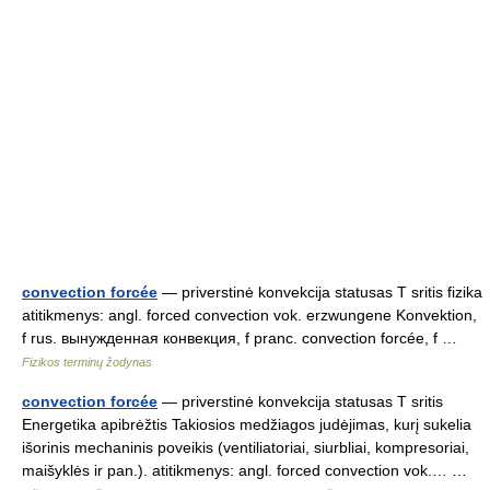
convection forcée
— priverstinė konvekcija statusas T sritis fizika
atitikmenys: angl. forced convection vok. erzwungene Konvektion,
f rus. вынужденная конвекция, f pranc. convection forcée, f …
Fizikos terminų žodynas
convection forcée
— priverstinė konvekcija statusas T sritis
Energetika apibrėžtis Takiosios medžiagos judėjimas, kurį sukelia
išorinis mechaninis poveikis (ventiliatoriai, siurbliai, kompresoriai,
maišyklės ir pan.). atitikmenys: angl. forced convection vok.… …